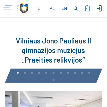
JP2G
LT
PL
EN
Vilniaus Jono Pauliaus II
gimnazijos muziejus
„Praeities relikvijos“