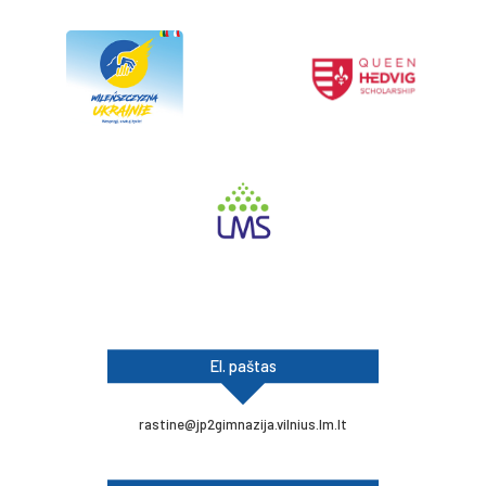
El. paštas
rastine@jp2gimnazija.vilnius.lm.lt