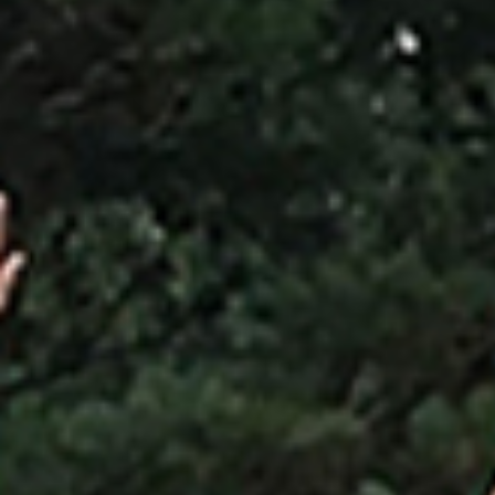
MOBILNY OBÓZ EKOLOGICZNY
„KOMPAS FAL BAŁTYKU: NATURA,
CZŁOWIEK I EMOCJE” – PIĘĆ DNI
PEŁNYCH ODKRYĆ, REFLEKSJI I
TWÓRCZEJ ENERGII
W naszej szkole odbył się wyjątkowy Mobilny Obóz