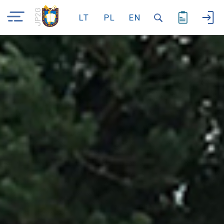
JP2G
LT
PL
EN