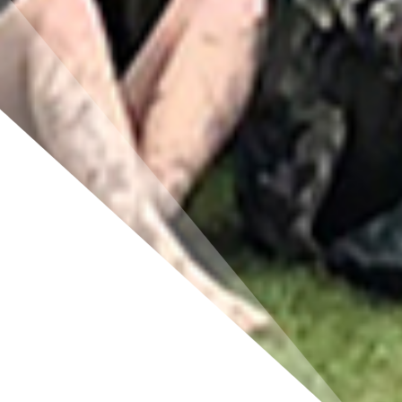
LITWA CZYTA
7 maja to na Litwie oficjalny Dzień Języka, Książki i
Odzyskania Prasy. W tym roku już po raz dwunasty
zorganizowano z tej okazji akcję "Litwa czyta" (po
litewsku: „Lietuva skaito”). Podczas kampanii dużą
uwagę poświęca się młodym czytelnikom.