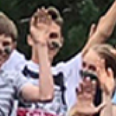
Ekologiczny „Kompas Fal Bałtyku: Natura, Człowiek
i Emocje”, który połączył edukację ekologiczną,
aktywność fizyczną, działania artystyczne oraz
rozwijanie kompetencji społecznych i
emocjonalnych młodzieży. Było to pięć...
2026-07-03
Diana Judkevič