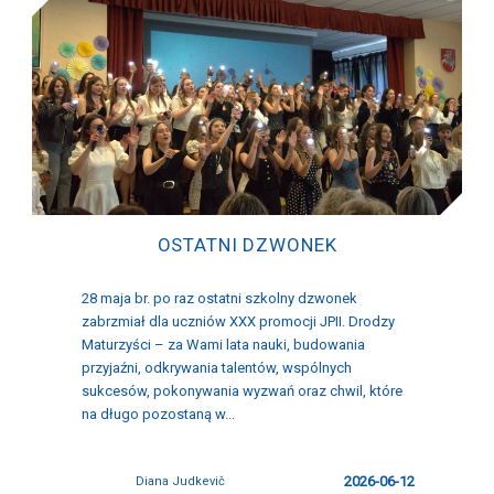
OSTATNI DZWONEK
28 maja br. po raz ostatni szkolny dzwonek
zabrzmiał dla uczniów XXX promocji JPII. Drodzy
Maturzyści – za Wami lata nauki, budowania
przyjaźni, odkrywania talentów, wspólnych
sukcesów, pokonywania wyzwań oraz chwil, które
na długo pozostaną w...
2026-06-12
Diana Judkevič