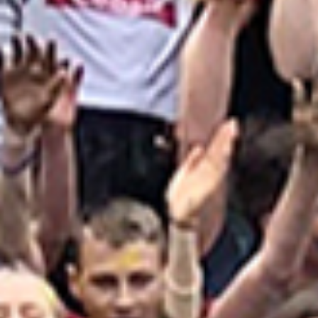
CHLUBA GIMNAZJUM JPII 2026
ODKRYWAŁA UROKI KRETY
W ramach projektu „Chluba Gimnazjum JPII 2026”
dziesięcioro uczniów Gimnazjum JPII uczestniczyło
w pięciodniowej wycieczce edukacyjno-
krajoznawczej na Kretę. Wyjazd stanowił nagrodę
dla uczniów wyróżniających się bardzo dobrymi
wynikami w nauce, wzorową postawą...
2026-07-03
Diana Judkevič