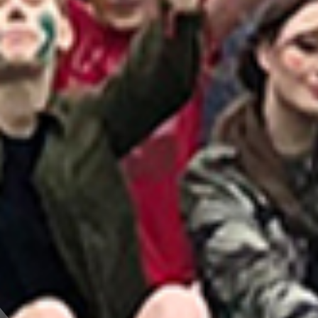
WYRÓŻNIENIE W PROJEKCIE „WILNO
JEST SZKOŁĄ” DLA PANI DIANY
JUDKIEWICZ
Z dumą informujemy, że wicedyrektor ds.
pozalekcyjnych naszego gimnazjum, Pani Diana
Judkiewicz, została wyróżniona w projekcie EDU
Vilnius „Wilno jest szkołą” (lit. "Vilnius yra
mokykla").
Pani Diana znalazła się w gronie najbardziej
aktywnych pedagogów...
2026-07-03
Gimnazijos administracija