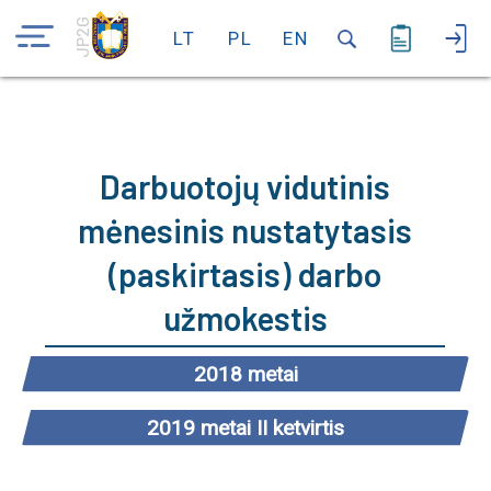
JP2G
LT
PL
EN
Darbuotojų vidutinis
mėnesinis nustatytasis
(paskirtasis) darbo
užmokestis
2018 metai
2019 metai II ketvirtis