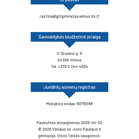
rastine@jp2gimnazija.vilnius.lm.lt
Savivaldybės biudžetinė įstaiga
V. Druskio g. 11
04306 Vilnius
Tel. +370 5 244 4504
Juridinių asmenų registras
Mokyklos kodas 191715588
Paskutinis atnaujinimas 2026-04-02
© 2026 Vilniaus šv. Jono Pauliaus II
gimnazija. Visos teisės saugomos.