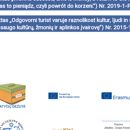
zas to pieniądz, czyli powrót do korzeni.”) Nr. 201
tas „Odgovorni turist varuje raznolikost kultur, ljudi in 
psaugo kultūrų, žmonių ir aplinkos įvairovę”) Nr. 20