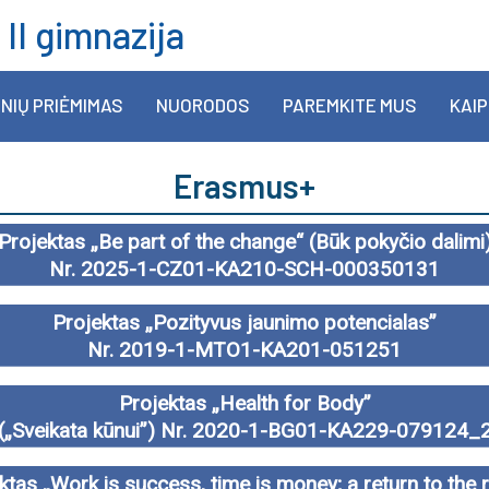
 II gimnazija
NIŲ PRIĖMIMAS
NUORODOS
PAREMKITE MUS
KAIP
Erasmus+
Projektas „Be part of the change“ (Būk pokyčio dalimi
Nr. 2025-1-CZ01-KA210-SCH-000350131
Projektas „Pozityvus jaunimo potencialas”
Nr. 2019-1-MTO1-KA201-051251
Projektas „Health for Body”
(„Sveikata kūnui”) Nr. 2020-1-BG01-KA229-079124_
ktas „Work is success, time is money; a return to the r