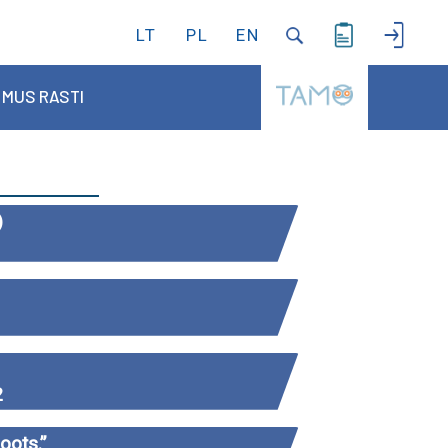
LT
PL
EN
 MUS RASTI
)
2
oots.”