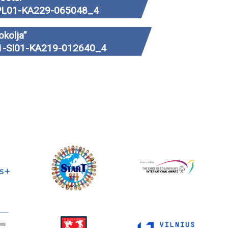
9-1-PL01-KA229-065048_4
okolja”
15-1-SI01-KA219-012640_4