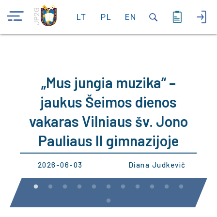
JP2G
LT
PL
EN
„Mus jungia muzika“ –
jaukus Šeimos dienos
vakaras Vilniaus šv. Jono
Pauliaus II gimnazijoje
2026-06-03
Diana Judkevič