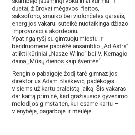
skambėjo jausmingi vokaliniai kūriniai ir
duetai, žiūrovai mėgavosi fleitos,
saksofono, smuiko bei violončelės garsais,
energijos vakarui suteikė nuotaikinga džiazo
improvizacija akordeonu.
Ypatingą ryšį su gimtuoju miestu ir
bendruomene pabrėžė ansamblio „Ad Astra“
atlikti kūriniai „Nasze Wilno“ bei V. Kernagio
daina „Mūsų dienos kaip šventės“.
Renginio pabaigoje žodį tarė gimnazijos
direktorius Adam Blaškevič, padėkojęs
visiems už kartu praleistą laiką. Šis vakaras
dar kartą priminė, kad gražiausios gyvenimo
melodijos gimsta ten, kur esame kartu –
vienybėje, pagarboje ir meilėje.