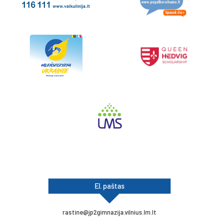
El. paštas
rastine@jp2gimnazija.vilnius.lm.lt