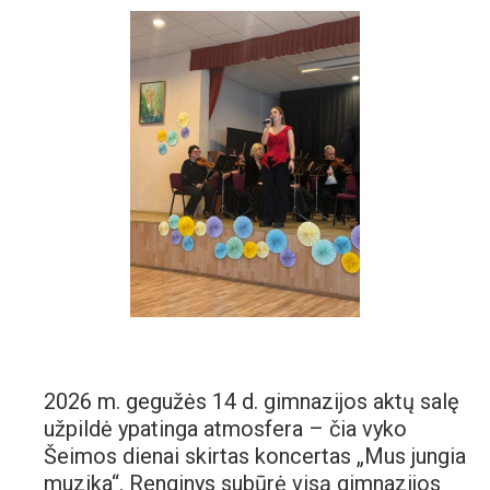
2026 m. gegužės 14 d. gimnazijos aktų salę
užpildė ypatinga atmosfera – čia vyko
Šeimos dienai skirtas koncertas „Mus jungia
muzika“. Renginys subūrė visą gimnazijos