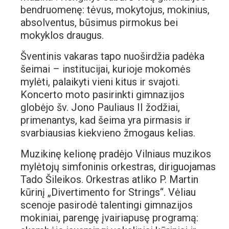
bendruomenę: tėvus, mokytojus, mokinius,
absolventus, būsimus pirmokus bei
mokyklos draugus.
Šventinis vakaras tapo nuoširdžia padėka
šeimai – institucijai, kurioje mokomės
mylėti, palaikyti vieni kitus ir svajoti.
Koncerto moto pasirinkti gimnazijos
globėjo šv. Jono Pauliaus II žodžiai,
primenantys, kad šeima yra pirmasis ir
svarbiausias kiekvieno žmogaus kelias.
Muzikinę kelionę pradėjo Vilniaus muzikos
mylėtojų simfoninis orkestras, diriguojamas
Tado Šileikos. Orkestras atliko P. Martin
kūrinį „Divertimento for Strings“. Vėliau
scenoje pasirodė talentingi gimnazijos
mokiniai, parengę įvairiapusę programą: