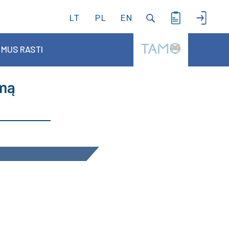
LT
PL
EN
 MUS RASTI
amą