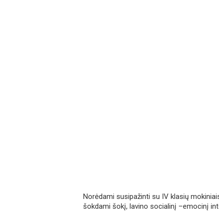
Norėdami susipažinti su IV klasių mokiniais
šokdami šokį, lavino socialinį –emocinį int