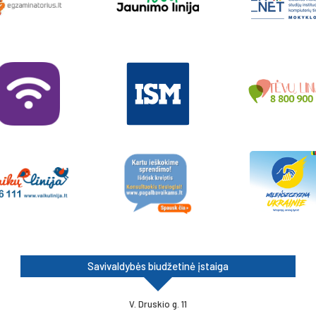
Savivaldybės biudžetinė įstaiga
V. Druskio g. 11