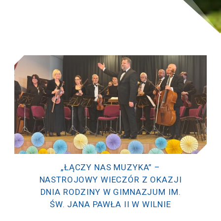
2026-06-12
Filomena Petkevič
„ŁĄCZY NAS MUZYKA” –
NASTROJOWY WIECZÓR Z OKAZJI
DNIA RODZINY W GIMNAZJUM IM.
ŚW. JANA PAWŁA II W WILNIE