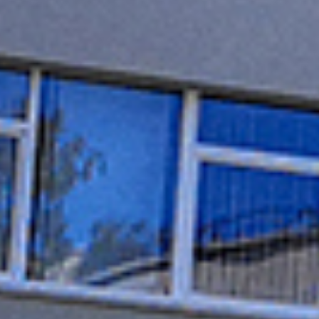
2026-06-12
Diana Judkevič
KONKURSY EDUKACYJNE „OLYMPIS
2026 – SESJA WIOSENNA”.
Uczniowie klas I–III z naszego gimnazjum aktywnie