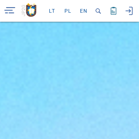
JP2G
LT
PL
EN