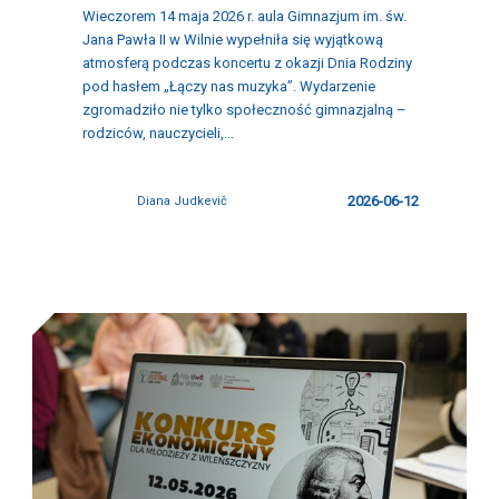
Wieczorem 14 maja 2026 r. aula Gimnazjum im. św.
Jana Pawła II w Wilnie wypełniła się wyjątkową
atmosferą podczas koncertu z okazji Dnia Rodziny
pod hasłem „Łączy nas muzyka”. Wydarzenie
zgromadziło nie tylko społeczność gimnazjalną –
rodziców, nauczycieli,...
2026-06-12
Diana Judkevič