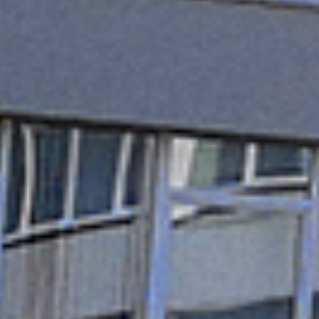
uczestniczyli w konkursach edukacyjnych „Olympis
2026 – sesja wiosenna”. Wszyscy uczestnicy
konkursu otrzymali podziękowania i długopisy, a
laureaci zostali nagrodzeni medalami oraz
dyplomami I, II i III...
2026-06-12
Elžbieta Voitukovič