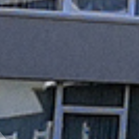
MIĘDZYNARODOWY KONKURS
„KANGUR MATEMATYCZNY"
W marcu br. w szkole odbył się międzynarodowy
konkurs „Kangur Matematyczny", w którym wzięło
udział 78 uczniów klas I–IV naszego gimnazjum.
Pierwsze miejsca w szkole zajęli:
w klasie I – Tadeusz Kajetan Voinilo
w klasie II –...
2026-06-12
Elžbieta Voitukovič