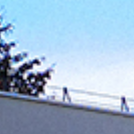
DNI „WILNO JEST SZKOŁĄ” W JPII
1 i 5 czerwca 2026 roku uczniowie klas I–III
Gimnazjum im. św. Jana Pawła II w Wilnie
uczestniczyli w edukacyjnych zajęciach „Wilno jest
szkołą”. W tych dniach nauka przeniosła się poza
mury szkoły, a muzea, obiekty dziedzictwa
kulturowego, przestrzenie miejskie oraz tereny...