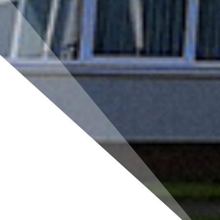
KONKURS INFORMATYCZNY DLA
UCZNIÓW KLAS X-XII W FILII UWB W
WILNIE
13 maja 2026 r. odbył się konkurs informatyczny dla
uczniów klas X-XII, organizowany przez Zakład
Informatyki Filii Uniwersytetu w Białymstoku w
Wilnie Wydziału Ekonomiczno-Informatycznego. W
tym roku konkurs odbywał się pod hasłem: „Nauka
to ciągłe odkrywanie rzeczywistości”...