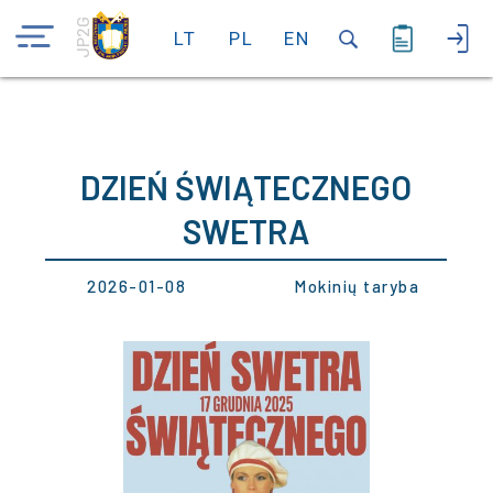
JP2G
LT
PL
EN
DZIEŃ ŚWIĄTECZNEGO
SWETRA
2026-01-08
Mokinių taryba